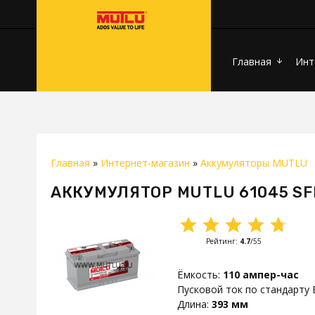
Главная
Инт
arrow_downward
Главная
»
Интернет-магазин
»
Аккумуляторы MUTLU
АККУМУЛЯТОР MUTLU 61045 SF
Рейтинг
:
4.7
/
55
Ёмкость
:
110 ампер-час
Пусковой ток по стандарту 
Длина
:
393 мм