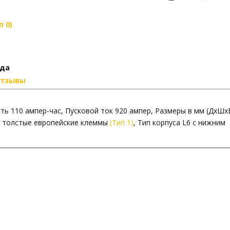
 0)
ода
тзывы
ость 110 ампер-час, Пусковой ток 920 ампер, Размеры в мм (ДxШx
е толстые европейские клеммы
(Тип 1)
, Тип корпуса L6 с нижним