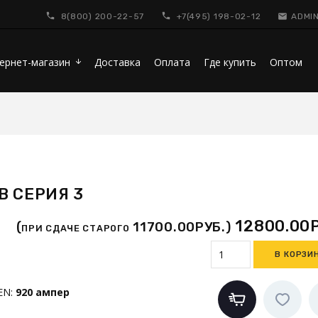
8(800) 200-22-57
+7(495) 198-02-12
ADMI
ернет-магазин
Доставка
Оплата
Где купить
Оптом
arrow_downward
B СЕРИЯ 3
12800.00
(
11700.00РУБ.)
ПРИ СДАЧЕ СТАРОГО
EN
:
920 ампер