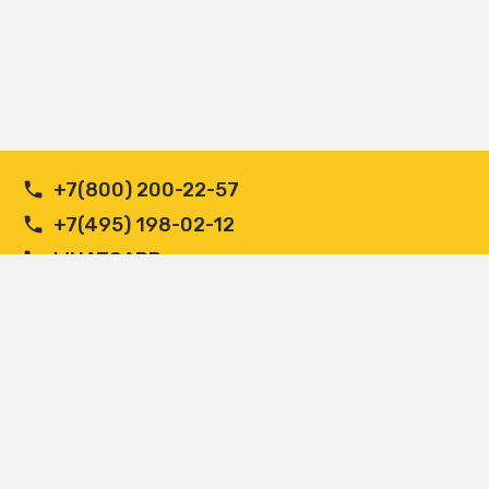
+7(800) 200-22-57
+7(495) 198-02-12
WHATSAPP
ADMIN@MUTLU.SU
Copyright MUTLU 2001-2026
Сайт управляется системой
uWeb